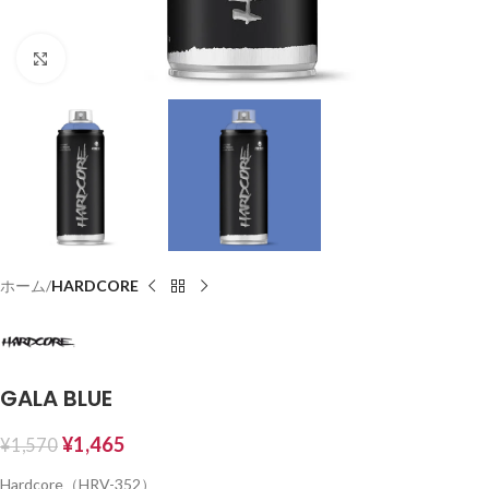
Click to enlarge
ホーム
HARDCORE
GALA BLUE
¥
1,465
¥
1,570
Hardcore（HRV-352）