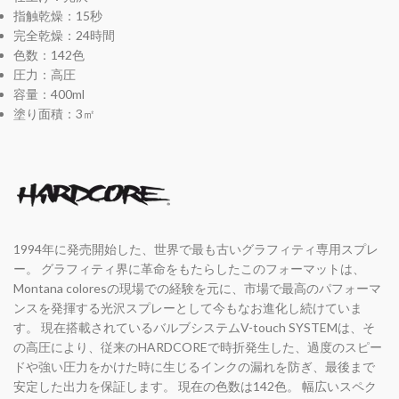
指触乾燥：15秒
完全乾燥：24時間
色数：142色
圧力：高圧
容量：400ml
塗り面積：3㎡
1994年に発売開始した、世界で最も古いグラフィティ専用スプレ
ー。 グラフィティ界に革命をもたらしたこのフォーマットは、
Montana coloresの現場での経験を元に、市場で最高のパフォーマ
ンスを発揮する光沢スプレーとして今もなお進化し続けていま
す。 現在搭載されているバルブシステムV-touch SYSTEMは、そ
の高圧により、従来のHARDCOREで時折発生した、過度のスピー
ドや強い圧力をかけた時に生じるインクの漏れを防ぎ、最後まで
安定した出力を保証します。 現在の色数は142色。 幅広いスペク