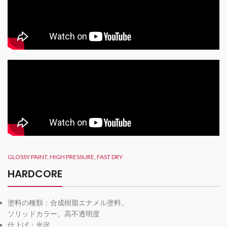
GLOSSY PAINT, HIGH PRESSURE, FAST DRY
HARDCORE
塗料の種類：合成樹脂エナメル塗料。
ソリッドカラー、高不透明度
仕上げ：光沢