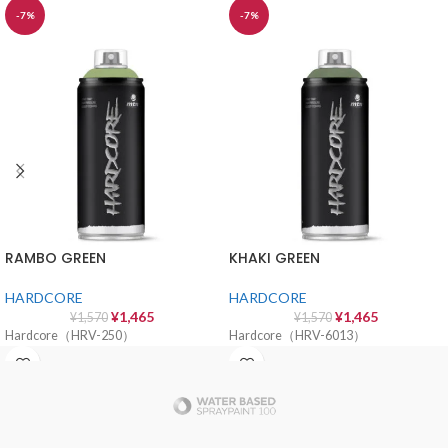
-7%
-7%
RAMBO GREEN
KHAKI GREEN
HARDCORE
HARDCORE
¥
1,465
¥
1,465
¥
1,570
¥
1,570
Hardcore（HRV-250）
Hardcore（HRV-6013）