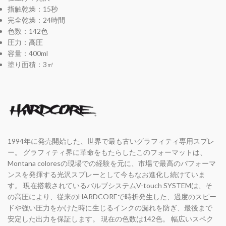
指触乾燥：15秒
完全乾燥：24時間
色数：142色
圧力：高圧
容量：400ml
塗り面積：3㎡
1994年に発売開始した、世界で最も古いグラフィティ専用スプレ
ー。 グラフィティ界に革命をもたらしたこのフォーマットは、
Montana coloresの現場での経験を元に、市場で最高のパフォーマ
ンスを発揮する光沢スプレーとして今もなお進化し続けていま
す。 現在搭載されているバルブシステムV-touch SYSTEMは、そ
の高圧により、従来のHARDCOREで時折発生した、過度のスピー
ドや強い圧力をかけた時に生じるインクの漏れを防ぎ、最後まで
安定した出力を保証します。 現在の色数は142色。 幅広いスペク