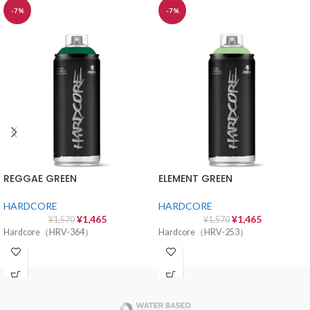
-7%
-7%
REGGAE GREEN
ELEMENT GREEN
HARDCORE
HARDCORE
¥
1,465
¥
1,465
¥
1,570
¥
1,570
Hardcore（HRV-364）
Hardcore（HRV-253）