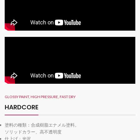
GLOSSY PAINT, HIGH PRESSURE, FAST DRY
HARDCORE
塗料の種類：合成樹脂エナメル塗料。
ソリッドカラー、高不透明度
仕上げ：光沢