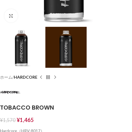
Click to enlarge
ホーム
HARDCORE
TOBACCO BROWN
¥
1,465
¥
1,570
Hardcore（HRV-8017）