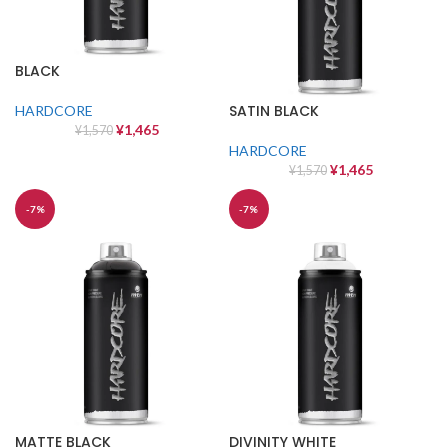
BLACK
SATIN BLACK
HARDCORE
¥
1,465
¥
1,570
HARDCORE
¥
1,465
¥
1,570
-7%
-7%
MATTE BLACK
DIVINITY WHITE