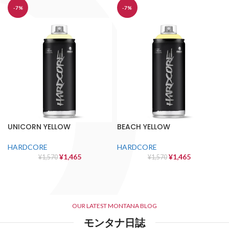
-7%
-7%
UNICORN YELLOW
BEACH YELLOW
HARDCORE
HARDCORE
¥
1,465
¥
1,465
¥
1,570
¥
1,570
OUR LATEST MONTANA BLOG
モンタナ日誌