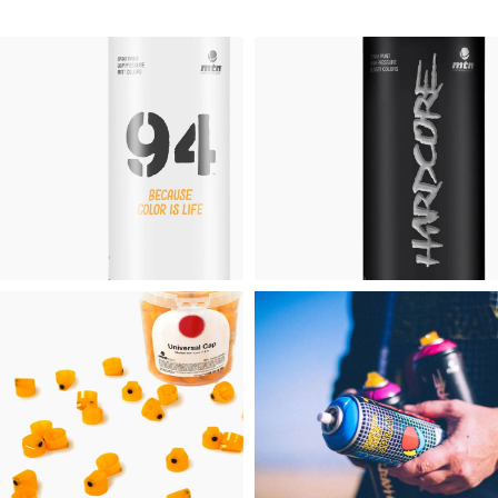
MTN 94
HARDCORE
219 products
143 products