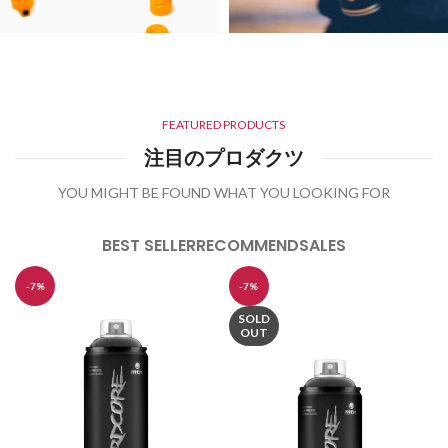
CAPS
OHTERS
17 products
12 products
FEATURED PRODUCTS
注目のプロダクツ
YOU MIGHT BE FOUND WHAT YOU LOOKING FOR
BEST SELLER
RECOMMEND
SALES
-7%
-7%
SOLD
OUT