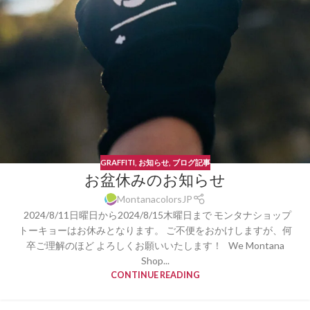
GRAFFITI
,
お知らせ
,
ブログ記事
お盆休みのお知らせ
MontanacolorsJP
2024/8/11日曜日から2024/8/15木曜日まで モンタナショップ
トーキョーはお休みとなります。 ご不便をおかけしますが、何
卒ご理解のほど よろしくお願いいたします！ We Montana
Shop...
CONTINUE READING