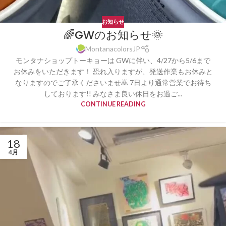
お知らせ
🌈GWのお知らせ🌞
MontanacolorsJP
モンタナショップトーキョーは GWに伴い、4/27から5/6まで
お休みをいただきます！ 恐れ入りますが、発送作業もお休みと
なりますのでご了承くださいませ🙇 7日より通常営業でお待ち
しております!! みなさま良い休日をお過ご...
CONTINUE READING
18
4月