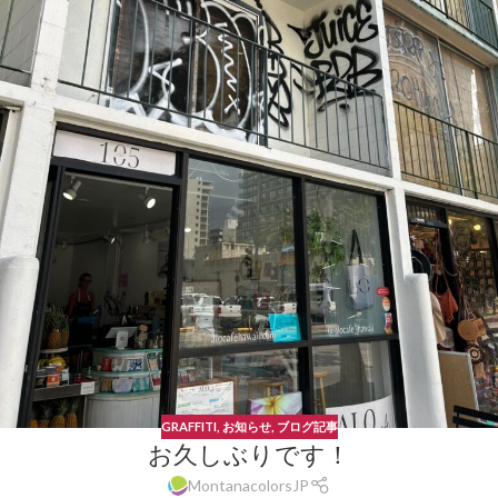
GRAFFITI
,
お知らせ
,
ブログ記事
お久しぶりです！
MontanacolorsJP