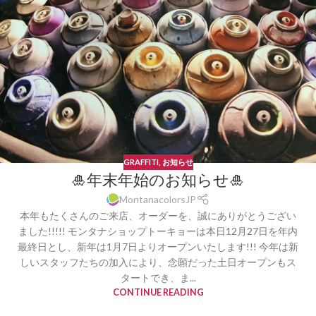
GRAFFITI
,
お知らせ
🎍年末年始のお知らせ🎍
MontanacolorsJP
本年もたくさんのご来店、オーダーを、誠にありがとうござい
ました!!!!! モンタナショップトーキョーは本日12月27日を年内
最終日とし、新年は1月7日よりオープンいたします!!! 今年は新
しいスタッフたちの加入により、念願だった土日オープンもス
タートでき、ま...
CONTINUE READING