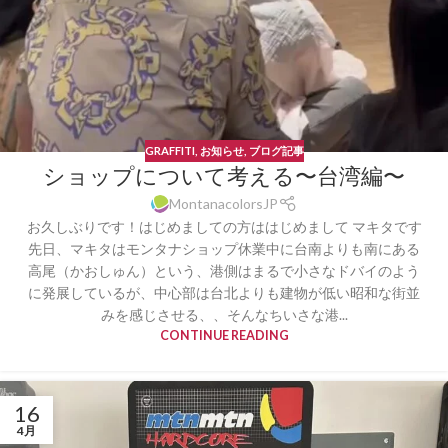
GRAFFITI
,
お知らせ
,
ブログ記事
ショップについて考える〜台湾編〜
MontanacolorsJP
お久しぶりです！はじめましての方ははじめまして マキタです
先日、マキタはモンタナショップ休業中に台南よりも南にある
高尾（かおしゅん）という、港側はまるで小さなドバイのよう
に発展しているが、中心部は台北よりも建物が低い昭和な街並
みを感じさせる、、そんなちいさな港...
CONTINUE READING
16
4月