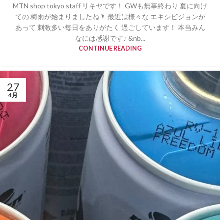
MTN shop tokyo staff リキヤです！ GWも無事終わり 夏に向け
ての 梅雨が始まりましたね🌂 最近は様々な エキシビジョンが
あって 刺激多い毎日をありがたく 過ごしています！ 本当みん
なには感謝です♪ &nb...
CONTINUE READING
27
4月