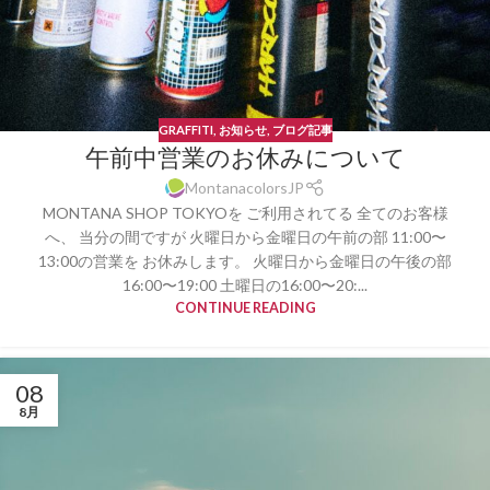
GRAFFITI
,
お知らせ
,
ブログ記事
午前中営業のお休みについて
MontanacolorsJP
MONTANA SHOP TOKYOを ご利用されてる 全てのお客様
へ、 当分の間ですが 火曜日から金曜日の午前の部 11:00〜
13:00の営業を お休みします。 火曜日から金曜日の午後の部
16:00〜19:00 土曜日の16:00〜20:...
CONTINUE READING
08
8月