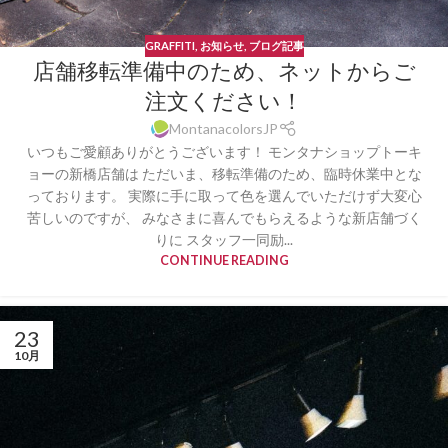
GRAFFITI
,
お知らせ
,
ブログ記事
店舗移転準備中のため、ネットからご
注文ください！
MontanacolorsJP
いつもご愛顧ありがとうございます！ モンタナショップトーキ
ョーの新橋店舗は ただいま、移転準備のため、臨時休業中とな
っております。 実際に手に取って色を選んでいただけず大変心
苦しいのですが、 みなさまに喜んでもらえるような新店舗づく
りに スタッフ一同励...
CONTINUE READING
23
10月