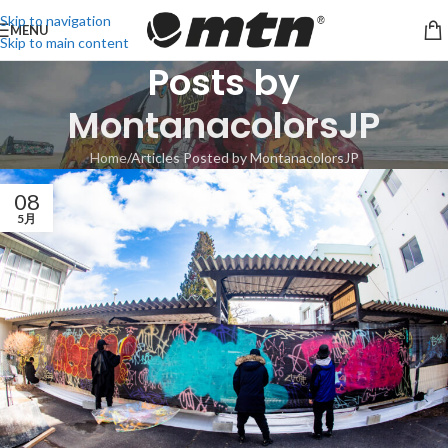
Skip to navigation
MENU
Skip to main content
Posts by
MontanacolorsJP
Home
Articles Posted by MontanacolorsJP
08
5月