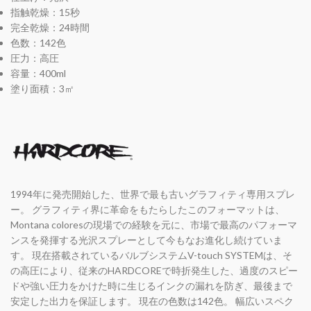
指触乾燥：15秒
完全乾燥：24時間
色数：142色
圧力：高圧
容量：400ml
塗り面積：3㎡
1994年に発売開始した、世界で最も古いグラフィティ専用スプレ
ー。 グラフィティ界に革命をもたらしたこのフォーマットは、
Montana coloresの現場での経験を元に、市場で最高のパフォーマ
ンスを発揮する光沢スプレーとして今もなお進化し続けていま
す。 現在搭載されているバルブシステムV-touch SYSTEMは、そ
の高圧により、従来のHARDCOREで時折発生した、過度のスピー
ドや強い圧力をかけた時に生じるインクの漏れを防ぎ、最後まで
安定した出力を保証します。 現在の色数は142色。 幅広いスペク