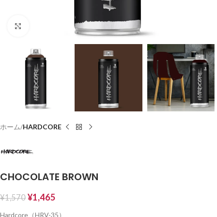
Click to enlarge
ホーム
HARDCORE
CHOCOLATE BROWN
¥
1,465
¥
1,570
Hardcore（HRV-35）