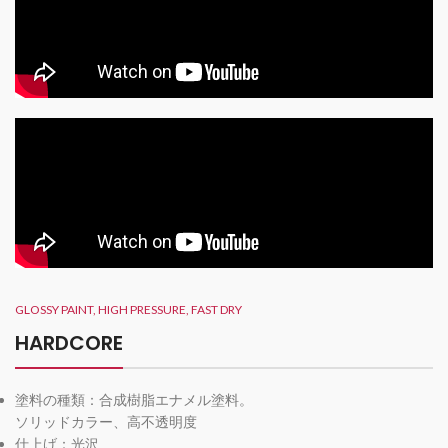
GLOSSY PAINT, HIGH PRESSURE, FAST DRY
HARDCORE
塗料の種類：合成樹脂エナメル塗料。
ソリッドカラー、高不透明度
仕上げ：光沢