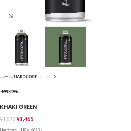
Click to enlarge
ホーム
HARDCORE
KHAKI GREEN
¥
1,465
¥
1,570
Hardcore（HRV-6013）