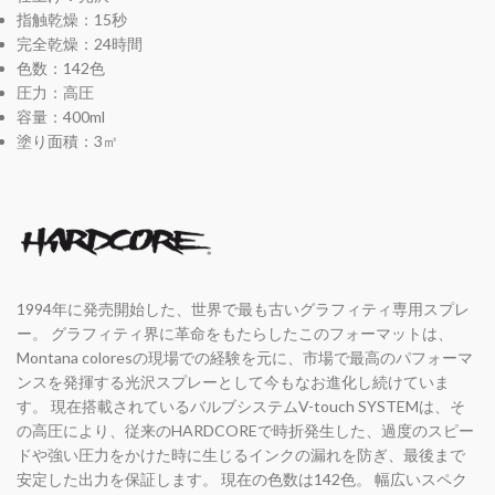
指触乾燥：15秒
完全乾燥：24時間
色数：142色
圧力：高圧
容量：400ml
塗り面積：3㎡
1994年に発売開始した、世界で最も古いグラフィティ専用スプレ
ー。 グラフィティ界に革命をもたらしたこのフォーマットは、
Montana coloresの現場での経験を元に、市場で最高のパフォーマ
ンスを発揮する光沢スプレーとして今もなお進化し続けていま
す。 現在搭載されているバルブシステムV-touch SYSTEMは、そ
の高圧により、従来のHARDCOREで時折発生した、過度のスピー
ドや強い圧力をかけた時に生じるインクの漏れを防ぎ、最後まで
安定した出力を保証します。 現在の色数は142色。 幅広いスペク