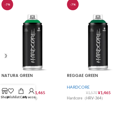
-7%
-7%
NATURA GREEN
REGGAE GREEN
HARDCORE
HARDCORE
¥
1,465
¥
1,465
¥
1,570
¥
1,570
Shop
Wishlist
Cart
My account
Hardcore（HRV-363）
Hardcore（HRV-364）