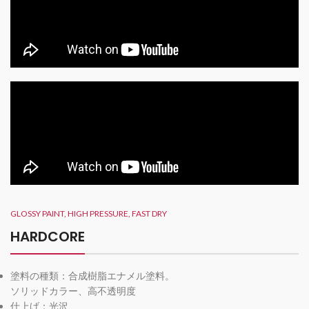
GLOSSY PAINT, HIGH PRESSURE, FAST DRY
HARDCORE
塗料の種類：合成樹脂エナメル塗料。
ソリッドカラー、高不透明度
仕上げ：光沢