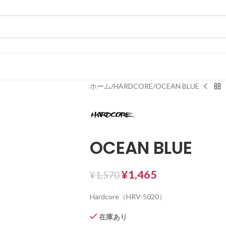
ホーム
HARDCORE
OCEAN BLUE
OCEAN BLUE
¥
1,465
¥
1,570
Hardcore（HRV-5020）
在庫あり