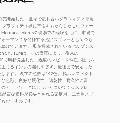
に発売開始した、世界で最も古いグラフィティ専用
。 グラフィティ界に革命をもたらしたこのフォー
ontana coloresの現場での経験を元に、市場で
フォーマンスを発揮する光沢スプレーとして今も
し続けています。 現在搭載されているバルブシス
uch SYSTEMは、その高圧により、従来の
OREで時折発生した、過度のスピードや強い圧力を
に生じるインクの漏れを防ぎ、最後まで安定した
します。 現在の色数は142色。 幅広いスペクト
かな色彩、良好な硬化性、速乾性、耐久性に富
たのアートワークにしっかりついてくるスプレー
 高品質な塗料が必要とされる家庭用、工業用スプ
てもおすすめです。