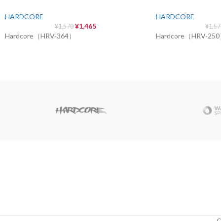
HARDCORE
HARDCORE
¥
1,465
¥
1,570
¥
1,5
Hardcore（HRV-364）
Hardcore（HRV-25
C