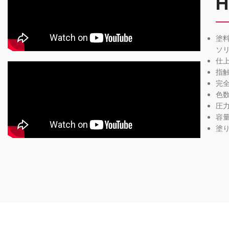
H
塗
ソ
仕
指触
完全
色数
圧
容量
塗