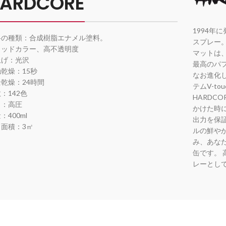
ARDCORE
1994年
料の種類：合成樹脂エナメル塗料。
スプレー
リッドカラー、高不透明度
マットは、M
上げ：光沢
最高のパ
乾燥：15秒
なお進化
乾燥：24時間
テムV-to
：142色
HARDC
力：高圧
かけた時
：400ml
出力を保証
り面積：3㎡
ルの鮮や
み、あな
缶です。
レーとし