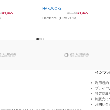
HARDCORE
¥
1,465
¥
1,465
70
¥
1,570
0）
Hardcore（HRV-6013）
インフ
利用規約
プライバ
特定商取
卸販売に
お問い合
opyright MONTANACOLORS JP. All Rights Reserved.