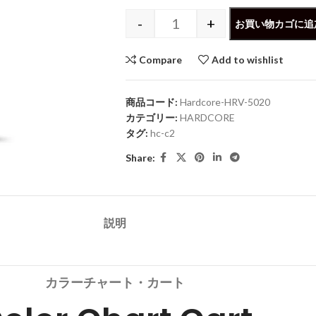
-
+
お買い物カゴに追
Compare
Add to wishlist
商品コード:
Hardcore-HRV-5020
カテゴリー:
HARDCORE
タグ:
hc-c2
Share:
説明
カラーチャート・カート