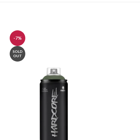
-7%
-7%
SOLD
OUT
FOREST GREEN