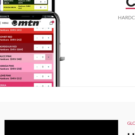
C
HAR
GLO