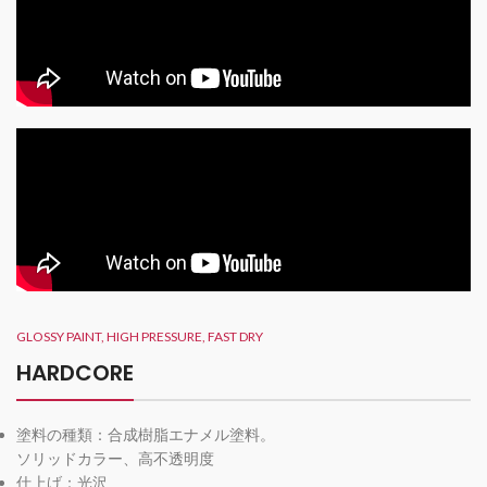
GLOSSY PAINT, HIGH PRESSURE, FAST DRY
HARDCORE
塗料の種類：合成樹脂エナメル塗料。
ソリッドカラー、高不透明度
仕上げ：光沢