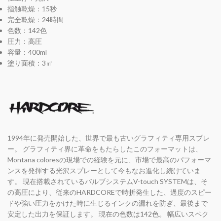
指触乾燥：15秒
完全乾燥：24時間
色数：142色
圧力：高圧
容量：400ml
塗り面積：3㎡
1994年に発売開始した、世界で最も古いグラフィティ専用スプレ
ー。 グラフィティ界に革命をもたらしたこのフォーマットは、
Montana coloresの現場での経験を元に、市場で最高のパフォーマ
ンスを発揮する光沢スプレーとして今もなお進化し続けていま
す。 現在搭載されているバルブシステムV-touch SYSTEMは、そ
の高圧により、従来のHARDCOREで時折発生した、過度のスピー
ドや強い圧力をかけた時に生じるインクの漏れを防ぎ、最後まで
安定した出力を保証します。 現在の色数は142色。 幅広いスペク