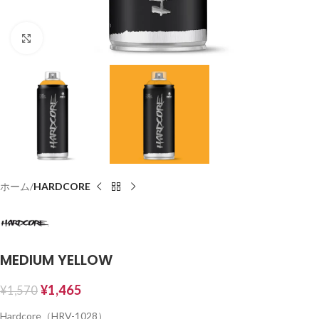
Click to enlarge
ホーム
HARDCORE
MEDIUM YELLOW
¥
1,465
¥
1,570
Hardcore（HRV-1028）