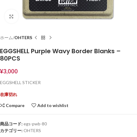
Click to enlarge
ホーム
OHTERS
EGGSHELL Purple Wavy Border Blanks –
80PCS
¥
3,000
EGGSHELL STICKER
在庫切れ
Compare
Add to wishlist
商品コード:
egs-pwb-80
カテゴリー:
OHTERS