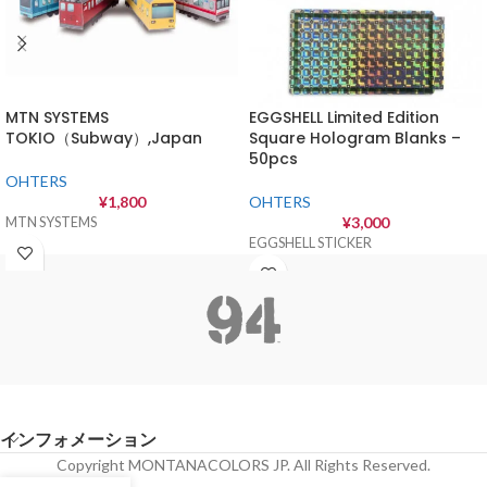
MTN SYSTEMS
EGGSHELL Limited Edition
TOKIO（Subway）,Japan
Square Hologram Blanks –
50pcs
OHTERS
¥
1,800
OHTERS
¥
3,000
MTN SYSTEMS
EGGSHELL STICKER
インフォメーション
Copyright MONTANACOLORS JP. All Rights Reserved.