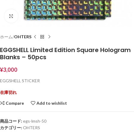
Click to enlarge
ホーム
OHTERS
EGGSHELL Limited Edition Square Hologram
Blanks – 50pcs
¥
3,000
EGGSHELL STICKER
在庫切れ
Compare
Add to wishlist
商品コード:
egs-lmsh-50
カテゴリー:
OHTERS