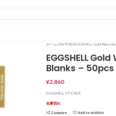
ホーム
OHTERS
EGGSHELL Gold Wavy Bor
EGGSHELL Gold 
Blanks – 50pcs
¥
2,860
EGGSHELL STICKER
在庫切れ
Compare
Add to wishlist