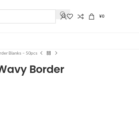
¥
0
der Blanks – 50pcs
Wavy Border