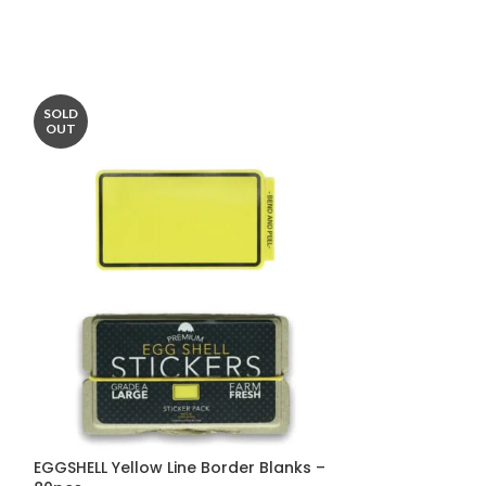
SOLD
SOLD
OUT
OUT
EGGSHELL Yellow Line Border Blanks –
EGGSHELL Pink L