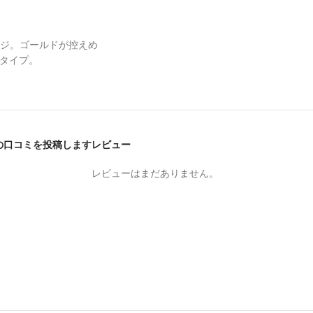
ジ。ゴールドが控えめ
めタイプ。
pcs” の口コミを投稿します
レビュー
。
レビューはまだありません。