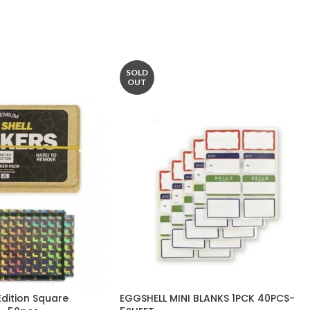
SOLD
OUT
Edition Square
EGGSHELL MINI BLANKS 1PCK 40PCS-