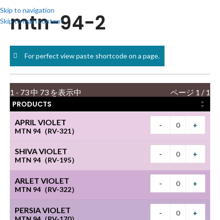
Skip to navigation
mtn-94-2
Skip to main content
For perfect view paste shortcode on a page.
1 - 73 中 73 を表示中
ページ 1 / 1
PRODUCTS
APRIL VIOLET
-
+
MTN 94（RV-321）
SHIVA VIOLET
-
+
MTN 94（RV-195）
ARLET VIOLET
-
+
MTN 94（RV-322）
PERSIA VIOLET
-
+
MTN 94（RV-170）