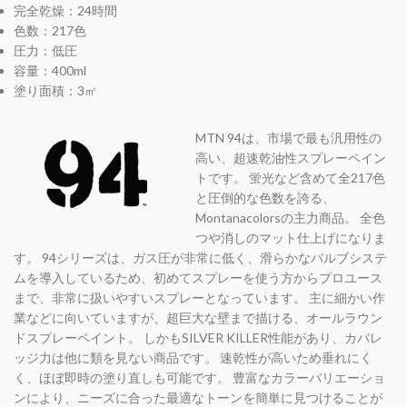
完全乾燥：24時間
色数：217色
圧力：低圧
容量：400ml
塗り面積：3㎡
MTN 94は、市場で最も汎用性の
高い、超速乾油性スプレーペイン
トです。 蛍光など含めて全217色
と圧倒的な色数を誇る、
Montanacolorsの主力商品。 全色
つや消しのマット仕上げになりま
す。 94シリーズは、ガス圧が非常に低く、滑らかなバルブシステ
ムを導入しているため、初めてスプレーを使う方からプロユース
まで、非常に扱いやすいスプレーとなっています。 主に細かい作
業などに向いていますが、超巨大な壁まで描ける、オールラウン
ドスプレーペイント。 しかもSILVER KILLER性能があり、カバレ
ッジ力は他に類を見ない商品です。 速乾性が高いため垂れにく
く、ほぼ即時の塗り直しも可能です。 豊富なカラーバリエーショ
ンにより、ニーズに合った最適なトーンを簡単に見つけることが