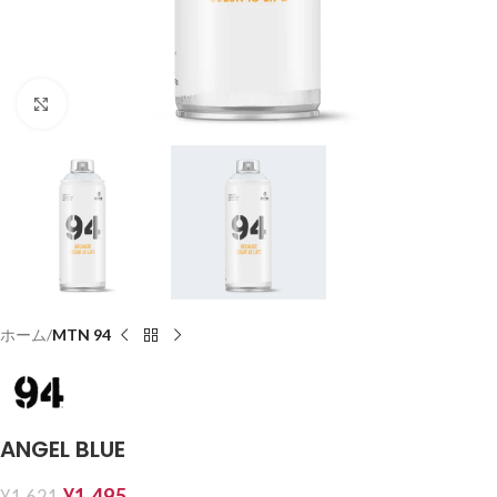
Click to enlarge
ホーム
MTN 94
ANGEL BLUE
¥
1,495
¥
1,621