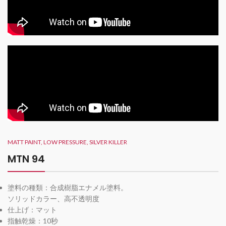
MATT PAINT, LOW PRESSURE, SILVER KILLER
MTN 94
塗料の種類：合成樹脂エナメル塗料。
ソリッドカラー、高不透明度
仕上げ：マット
指触乾燥：10秒