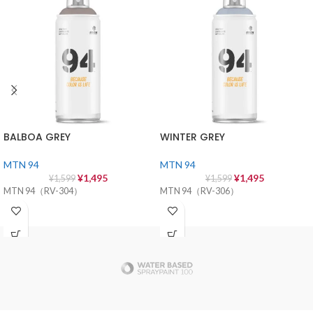
BALBOA GREY
WINTER GREY
MTN 94
MTN 94
¥
1,495
¥
1,495
¥
1,599
¥
1,599
MTN 94（RV-304）
MTN 94（RV-306）