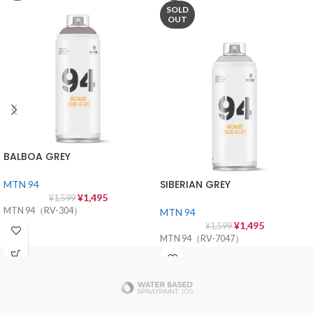
SOLD
OUT
BALBOA GREY
SIBERIAN GREY
MTN 94
¥
1,495
¥
1,599
MTN 94（RV-304）
MTN 94
¥
1,495
¥
1,599
MTN 94（RV-7047）