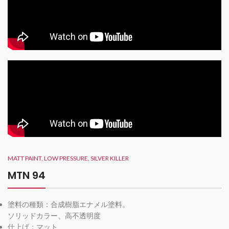
MATT PAINT, LOW PRESSURE, SILVER KILLER
MTN 94
塗料の種類：合成樹脂エナメル塗料。
ソリッドカラー、高不透明度
仕上げ：マット