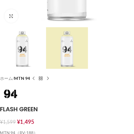
Click to enlarge
ホーム
MTN 94
FLASH GREEN
¥
1,495
¥
1,599
MTN 94（RV-188）