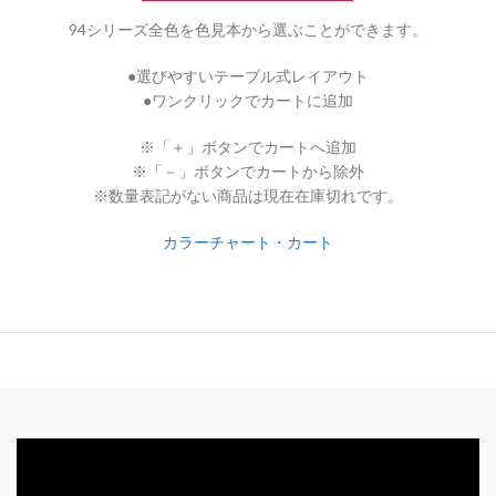
94シリーズ全色を色見本から選ぶことができます。
●選びやすいテーブル式レイアウト
●ワンクリックでカートに追加
※「＋」ボタンでカートへ追加
※「－」ボタンでカートから除外
※数量表記がない商品は現在在庫切れです。
カラーチャート・カート