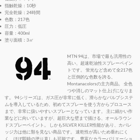
指触乾燥：10秒
完全乾燥：24時間
色数：217色
圧力：低圧
容量：400ml
塗り面積：3㎡
MTN 94は、市場で最も汎用性の
高い、超速乾油性スプレーペイン
トです。 蛍光など含めて全217色
と圧倒的な色数を誇る、
Montanacolorsの主力商品。 全色
つや消しのマット仕上げになりま
す。 94シリーズは、ガス圧が非常に低く、滑らかなバルブシステ
ムを導入しているため、初めてスプレーを使う方からプロユース
まで、非常に扱いやすいスプレーとなっています。 主に細かい作
業などに向いていますが、超巨大な壁まで描ける、オールラウン
ドスプレーペイント。 しかもSILVER KILLER性能があり、カバレ
ッジ力は他に類を見ない商品です。 速乾性が高いため垂れにく
く、ほぼ即時の塗り直しも可能です。 豊富なカラーバリエーショ