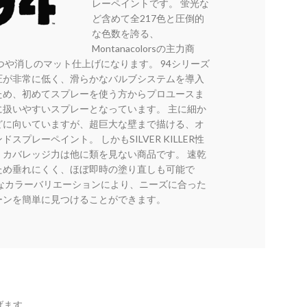
レーペイントです。 蛍光な
ど含めて全217色と圧倒的
な色数を誇る、
Montanacolorsの主力商
つや消しのマット仕上げになります。 94シリーズ
圧が非常に低く、滑らかなバルブシステムを導入
ため、初めてスプレーを使う方からプロユースま
に扱いやすいスプレーとなっています。 主に細か
どに向いていますが、超巨大な壁まで描ける、オ
スプレーペイント。 しかもSILVER KILLER性
、カバレッジ力は他に類を見ない商品です。 速乾
ため垂れにくく、ほぼ即時の塗り直しも可能で
富なカラーバリエーションにより、ニーズに合った
ーンを簡単に見つけることができます。
げます。