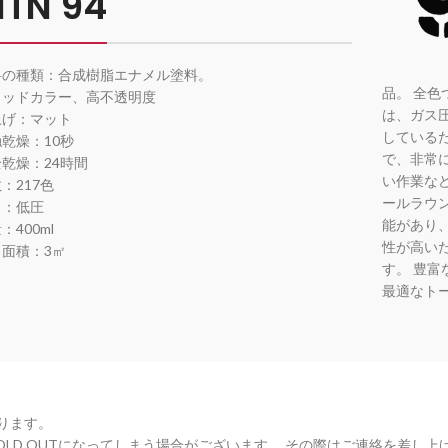
TN 94
料の種類：合成樹脂エナメル塗料。
品。 全色
リッドカラー、高不透明度
は、ガス
上げ：マット
している
乾燥：10秒
で、非常
乾燥：24時間
い作業な
：217色
ールラウンド
力：低圧
能があり
：400ml
性が高い
り面積：3㎡
す。 豊
最適なト
ります。
LD OUTになってしまう場合がございます。 その際はご連絡を差し上