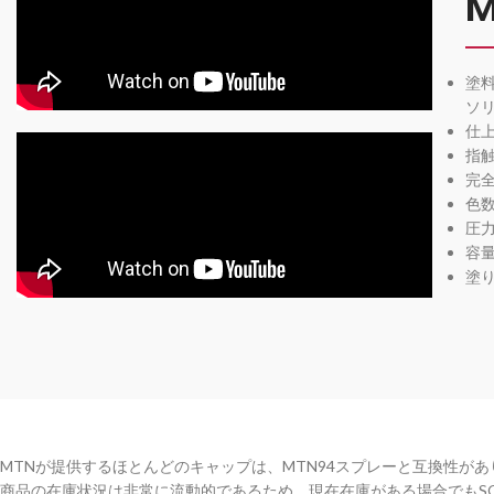
M
塗
ソ
仕
指触
完全
色数
圧
容量
塗
MTNが提供するほとんどのキャップは、MTN94スプレーと互換性があ
商品の在庫状況は非常に流動的であるため、現在在庫がある場合でもSO