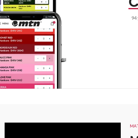
C
9
MAT