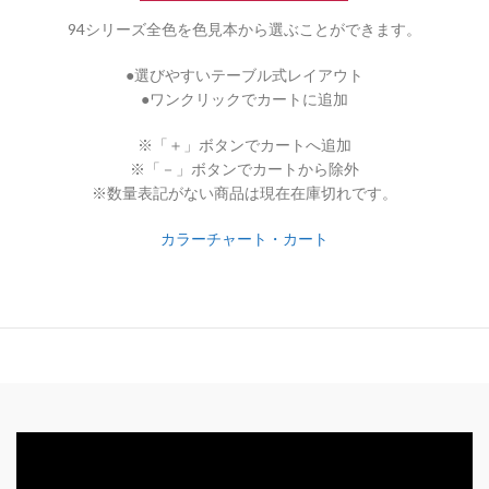
94シリーズ全色を色見本から選ぶことができます。
●選びやすいテーブル式レイアウト
●ワンクリックでカートに追加
※「＋」ボタンでカートへ追加
※「－」ボタンでカートから除外
※数量表記がない商品は現在在庫切れです。
カラーチャート・カート