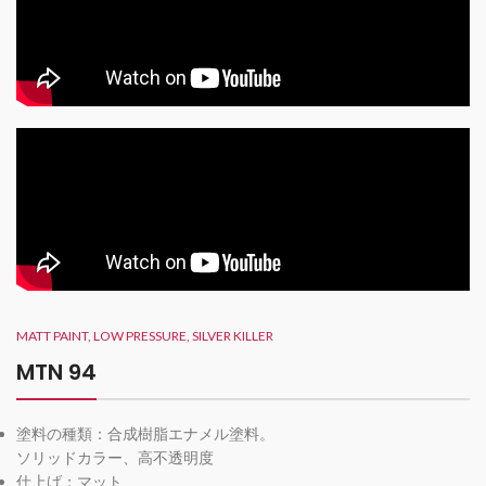
MATT PAINT, LOW PRESSURE, SILVER KILLER
MTN 94
塗料の種類：合成樹脂エナメル塗料。
ソリッドカラー、高不透明度
仕上げ：マット