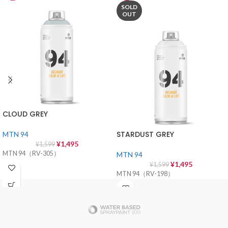
SOLD
OUT
CLOUD GREY
STARDUST GREY
MTN 94
¥
1,495
¥
1,599
MTN 94（RV-305）
MTN 94
¥
1,495
¥
1,599
MTN 94（RV-198）