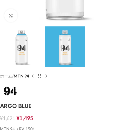
Click to enlarge
ホーム
MTN 94
ARGO BLUE
¥
1,495
¥
1,621
MTN 94（RV-150）