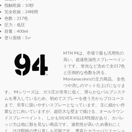
指触乾燥：10秒
完全乾燥：24時間
色数：217色
圧力：低圧
容量：400ml
塗り面積：3㎡
MTN 94は、市場で最も汎用性の
高い、超速乾油性スプレーペイン
トです。 蛍光など含めて全217色
と圧倒的な色数を誇る、
Montanacolorsの主力商品。 全色
つや消しのマット仕上げになりま
す。 94シリーズは、ガス圧が非常に低く、滑らかなバルブシステ
ムを導入しているため、初めてスプレーを使う方からプロユース
まで、非常に扱いやすいスプレーとなっています。 主に細かい作
業などに向いていますが、超巨大な壁まで描ける、オールラウン
ドスプレーペイント。 しかもSILVER KILLER性能があり、カバレ
ッジ力は他に類を見ない商品です。 速乾性が高いため垂れにく
く、ほぼ即時の塗り直しも可能です。 豊富なカラーバリエーショ