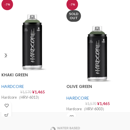
-7%
-7%
SOLD
OUT
KHAKI GREEN
OLIVE GREEN
HARDCORE
¥
1,465
¥
1,570
Hardcore（HRV-6013）
HARDCORE
¥
1,465
¥
1,570
Hardcore（HRV-6003）