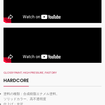
GLOSSY PAINT, HIGH PRESSURE, FAST DRY
HARDCORE
塗料の種類：合成樹脂エナメル塗料。
ソリッドカラー、高不透明度
仕上げ：光沢