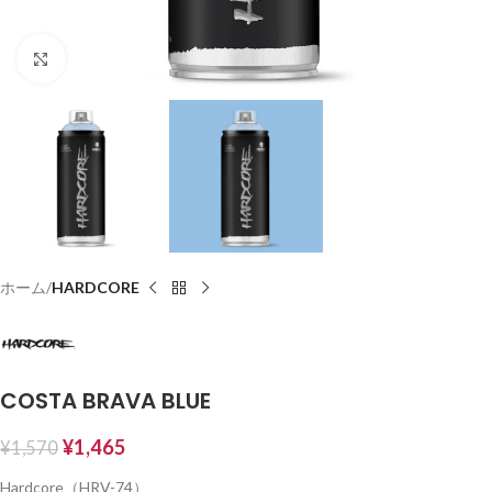
Click to enlarge
ホーム
HARDCORE
COSTA BRAVA BLUE
¥
1,465
¥
1,570
Hardcore（HRV-74）