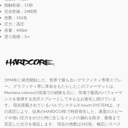
指触乾燥：15秒
完全乾燥：24時間
色数：142色
圧力：高圧
容量：400ml
塗り面積：3㎡
1994年に発売開始した、世界で最も古いグラフィティ専用スプレ
ー。 グラフィティ界に革命をもたらしたこのフォーマットは、
Montana coloresの現場での経験を元に、市場で最高のパフォーマ
ンスを発揮する光沢スプレーとして今もなお進化し続けていま
す。 現在搭載されているバルブシステムV-touch SYSTEMは、そ
の高圧により、従来のHARDCOREで時折発生した、過度のスピー
ドや強い圧力をかけた時に生じるインクの漏れを防ぎ、最後まで
安定した出力を保証します。 現在の色数は142色。 幅広いスペク