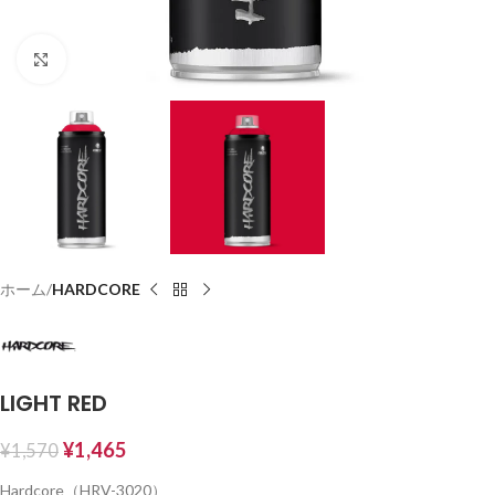
Click to enlarge
ホーム
HARDCORE
LIGHT RED
¥
1,465
¥
1,570
Hardcore（HRV-3020）