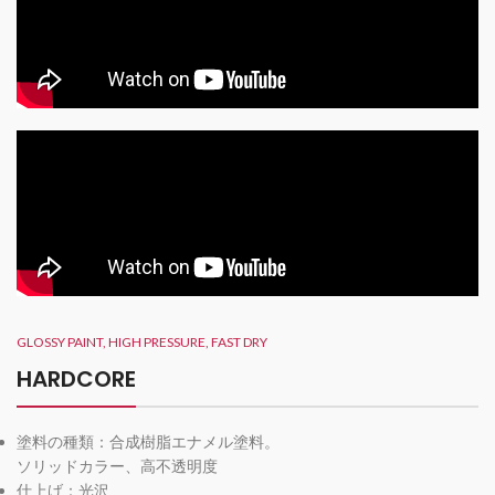
GLOSSY PAINT, HIGH PRESSURE, FAST DRY
HARDCORE
塗料の種類：合成樹脂エナメル塗料。
ソリッドカラー、高不透明度
仕上げ：光沢