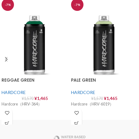
-7%
-7%
REGGAE GREEN
PALE GREEN
HARDCORE
HARDCORE
¥
1,465
¥
1,465
¥
1,570
¥
1,570
Hardcore（HRV-364）
Hardcore（HRV-6019）