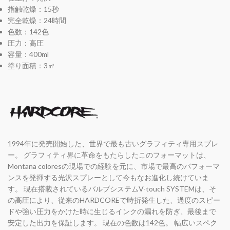
指触乾燥：15秒
完全乾燥：24時間
色数：142色
圧力：高圧
容量：400ml
塗り面積：3㎡
1994年に発売開始した、世界で最も古いグラフィティ専用スプレ
ー。 グラフィティ界に革命をもたらしたこのフォーマットは、
Montana coloresの現場での経験を元に、市場で最高のパフォーマ
ンスを発揮する光沢スプレーとして今もなお進化し続けていま
す。 現在搭載されているバルブシステムV-touch SYSTEMは、そ
の高圧により、従来のHARDCOREで時折発生した、過度のスピー
ドや強い圧力をかけた時に生じるインクの漏れを防ぎ、最後まで
安定した出力を保証します。 現在の色数は142色。 幅広いスペク