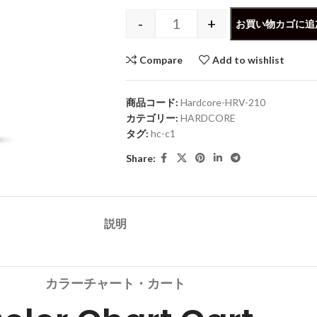
-
+
お買い物カゴに追
Compare
Add to wishlist
商品コード:
Hardcore-HRV-210
カテゴリー:
HARDCORE
タグ:
hc-c1
Share:
説明
カラーチャート・カート