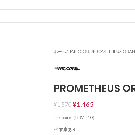
ホーム
HARDCORE
PROMETHEUS ORA
PROMETHEUS O
¥
1,465
¥
1,570
Hardcore（HRV-210）
在庫あり