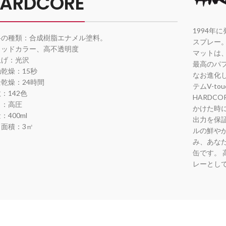
ARDCORE
1994年
料の種類：合成樹脂エナメル塗料。
スプレー
リッドカラー、高不透明度
マットは、M
上げ：光沢
最高のパ
乾燥：15秒
なお進化
乾燥：24時間
テムV-to
：142色
HARDC
力：高圧
かけた時
：400ml
出力を保証
り面積：3㎡
ルの鮮や
み、あな
缶です。
レーとし