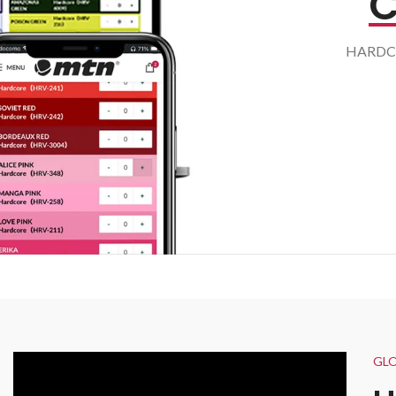
C
HAR
GLO