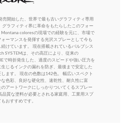
に発売開始した、世界で最も古いグラフィティ専用
。 グラフィティ界に革命をもたらしたこのフォー
ontana coloresの現場での経験を元に、市場で
フォーマンスを発揮する光沢スプレーとして今も
し続けています。 現在搭載されているバルブシス
uch SYSTEMは、その高圧により、従来の
OREで時折発生した、過度のスピードや強い圧力を
に生じるインクの漏れを防ぎ、最後まで安定した
します。 現在の色数は142色。 幅広いスペクト
かな色彩、良好な硬化性、速乾性、耐久性に富
たのアートワークにしっかりついてくるスプレー
 高品質な塗料が必要とされる家庭用、工業用スプ
てもおすすめです。