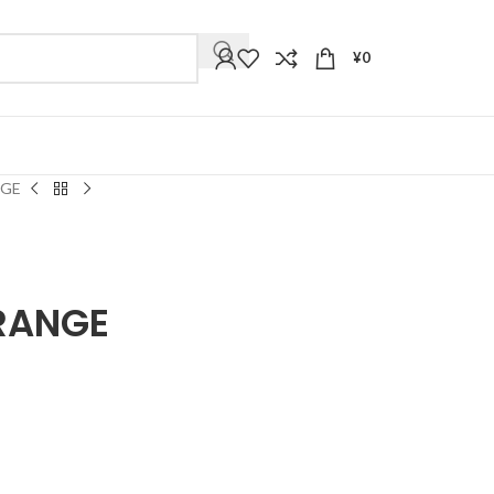
¥
0
NGE
RANGE