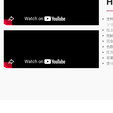
H
塗
ソ
仕
指触
完全
色数
圧
容量
塗