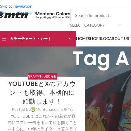
Skip to navigation
Skip to main content
SELECT CATEGORY
カラーチャート・カート
HOME
SHOP
BLOG
ABOUT US
Tag A
GRAFFITI
,
お知らせ
YOUTUBEとXのアカウ
ントも取得、本格的に
始動します！
Posted by
MontanacolorsJP
YOUTUBEではこれからの若者が容
易にスプレー缶を用いて絵を描くこと
を中心に、中年のライターと若きライ