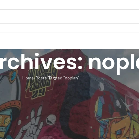
rchives: nop
Home
Posts Tagged "noplan"