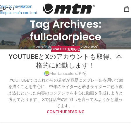
Skip to navigation
MENU
Skip to main content
Tag Archives:
fullcolorpiece
Home
Posts Tagged "fullcolorpiece"
GRAFFITI
,
お知らせ
YOUTUBEとXのアカウントも取得、本
格的に始動します！
MontanacolorsJP
YOUTUBEではこれからの若者が容易にスプレー缶を用いて絵
を描くことを中心に、中年のライターと若きライターに色々教
え込むといった内容のコンテンツを中心に動画を作成しようと
考えております、 Xでは店主のﾎﾞｿﾎﾞｿを言ってみようかと思っ
てます。...
CONTINUE READING