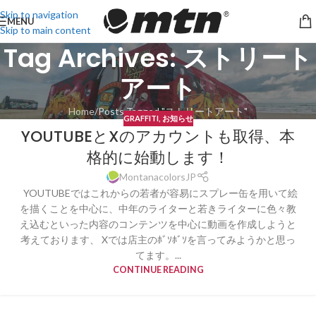
Skip to navigation
MENU
Skip to main content
Tag Archives: ストリート
アート
Home
Posts Tagged "ストリートアート"
GRAFFITI
,
お知らせ
YOUTUBEとXのアカウントも取得、本
格的に始動します！
MontanacolorsJP
YOUTUBEではこれからの若者が容易にスプレー缶を用いて絵
を描くことを中心に、中年のライターと若きライターに色々教
え込むといった内容のコンテンツを中心に動画を作成しようと
考えております、 Xでは店主のﾎﾞｿﾎﾞｿを言ってみようかと思っ
てます。...
CONTINUE READING