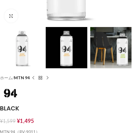
Click to enlarge
ホーム
MTN 94
BLACK
¥
1,495
¥
1,599
MTN 94（RV-9011）