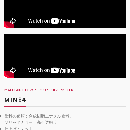
MATT PAINT, LOW PRESSURE, SILVER KILLER
MTN 94
塗料の種類：合成樹脂エナメル塗料。
ソリッドカラー、高不透明度
仕上げ：マット