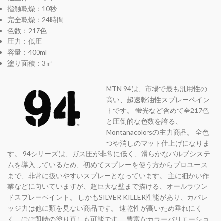
指触乾燥：10秒
完全乾燥：24時間
色数：217色
圧力：低圧
容量：400ml
塗り面積：3㎡
MTN 94は、市場で最も汎用性の
高い、超速乾油性スプレーペイン
トです。 蛍光など含めて全217色
と圧倒的な色数を誇る、
Montanacolorsの主力商品。 全色
つや消しのマット仕上げになりま
す。 94シリーズは、ガス圧が非常に低く、滑らかなバルブシステ
ムを導入しているため、初めてスプレーを使う方からプロユース
まで、非常に扱いやすいスプレーとなっています。 主に細かい作
業などに向いていますが、超巨大な壁まで描ける、オールラウン
ドスプレーペイント。 しかもSILVER KILLER性能があり、カバレ
ッジ力は他に類を見ない商品です。 速乾性が高いため垂れにく
く、ほぼ即時の塗り直しも可能です。 豊富なカラーバリエーショ