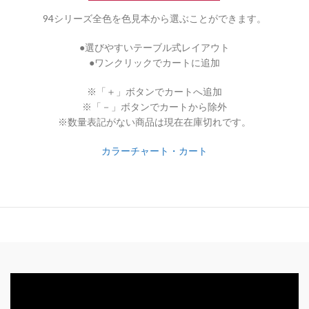
94シリーズ全色を色見本から選ぶことができます。
●選びやすいテーブル式レイアウト
●ワンクリックでカートに追加
※「＋」ボタンでカートへ追加
※「－」ボタンでカートから除外
※数量表記がない商品は現在在庫切れです。
カラーチャート・カート