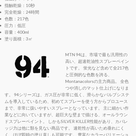
指触乾燥：10秒
完全乾燥：24時間
色数：217色
圧力：低圧
容量：400ml
塗り面積：3㎡
MTN 94は、市場で最も汎用性の
高い、超速乾油性スプレーペイン
トです。 蛍光など含めて全217色
と圧倒的な色数を誇る、
Montanacolorsの主力商品。 全色
つや消しのマット仕上げになりま
す。 94シリーズは、ガス圧が非常に低く、滑らかなバルブシステ
ムを導入しているため、初めてスプレーを使う方からプロユース
まで、非常に扱いやすいスプレーとなっています。 主に細かい作
業などに向いていますが、超巨大な壁まで描ける、オールラウン
ドスプレーペイント。 しかもSILVER KILLER性能があり、カバレ
ッジ力は他に類を見ない商品です。 速乾性が高いため垂れにく
く、ほぼ即時の塗り直しも可能です。 豊富なカラーバリエーショ