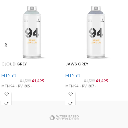
CLOUD GREY
JAWS GREY
MTN 94
MTN 94
¥
1,495
¥
1,495
¥
1,599
¥
1,599
MTN 94（RV-305）
MTN 94（RV-307）