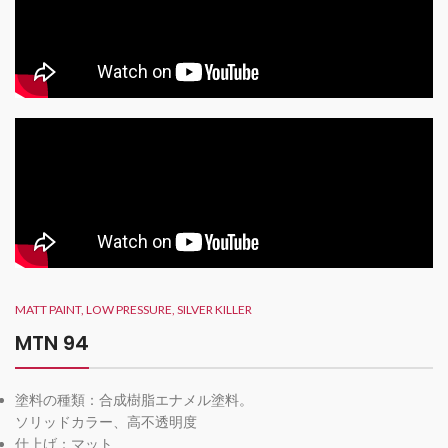
MATT PAINT, LOW PRESSURE, SILVER KILLER
MTN 94
塗料の種類：合成樹脂エナメル塗料。
ソリッドカラー、高不透明度
仕上げ：マット