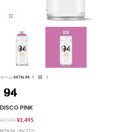
Click to enlarge
ホーム
MTN 94
DISCO PINK
¥
1,495
¥
1,599
MTN 94（RV-277）