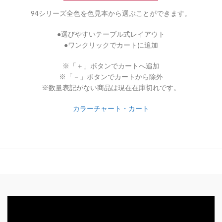
94シリーズ全色を色見本から選ぶことができます。
●選びやすいテーブル式レイアウト
●ワンクリックでカートに追加
※「＋」ボタンでカートへ追加
※「－」ボタンでカートから除外
※数量表記がない商品は現在在庫切れです。
カラーチャート・カート