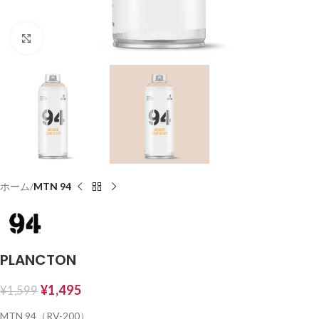
Click to enlarge
ホーム
MTN 94
PLANCTON
¥
1,495
¥
1,599
MTN 94（RV-200）