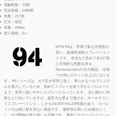
指触乾燥：10秒
完全乾燥：24時間
色数：217色
圧力：低圧
容量：400ml
塗り面積：3㎡
MTN 94は、市場で最も汎用性の
高い、超速乾油性スプレーペイン
トです。 蛍光など含めて全217色
と圧倒的な色数を誇る、
Montanacolorsの主力商品。 全色
つや消しのマット仕上げになりま
す。 94シリーズは、ガス圧が非常に低く、滑らかなバルブシステ
ムを導入しているため、初めてスプレーを使う方からプロユース
まで、非常に扱いやすいスプレーとなっています。 主に細かい作
業などに向いていますが、超巨大な壁まで描ける、オールラウン
ドスプレーペイント。 しかもSILVER KILLER性能があり、カバレ
ッジ力は他に類を見ない商品です。 速乾性が高いため垂れにく
く、ほぼ即時の塗り直しも可能です。 豊富なカラーバリエーショ