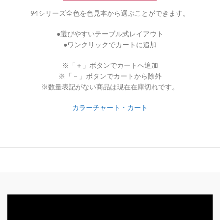
94シリーズ全色を色見本から選ぶことができます。
●選びやすいテーブル式レイアウト
●ワンクリックでカートに追加
※「＋」ボタンでカートへ追加
※「－」ボタンでカートから除外
※数量表記がない商品は現在在庫切れです。
カラーチャート・カート