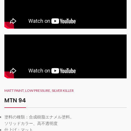
MATT PAINT, LOW PRESSURE, SILVER KILLER
MTN 94
塗料の種類：合成樹脂エナメル塗料。
ソリッドカラー、高不透明度
仕上げ：マット