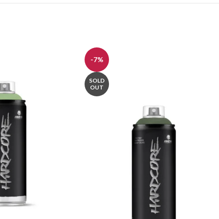
-7%
SOLD
OUT