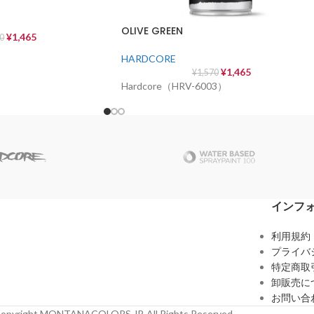
OLIVE GREEN
¥
1,465
70
）
HARDCORE
¥
1,465
¥
1,570
Hardcore（HRV-6003）
インフ
利用規約
プライバ
特定商取
卸販売に
お問い合
opyright MONTANACOLORS JP. All Rights Reserved.