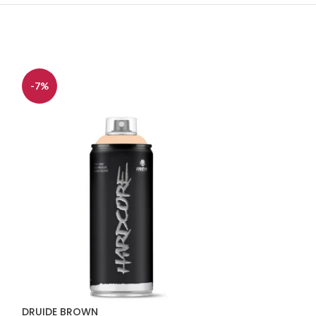
-7%
-7%
DRUIDE BROWN
BAOBAB BROW