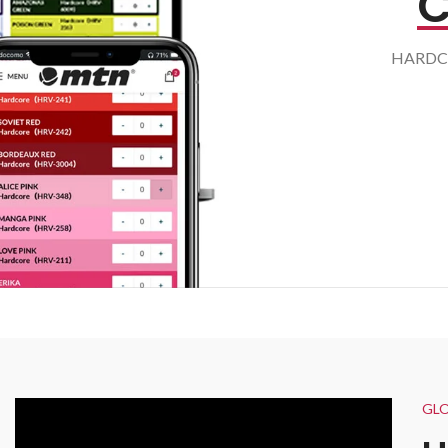
C
HAR
GLO