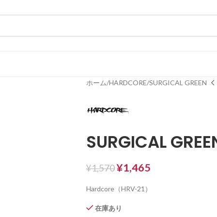
ホーム
HARDCORE
SURGICAL GREEN
SURGICAL GREE
¥
1,465
¥
1,570
Hardcore（HRV-21）
在庫あり