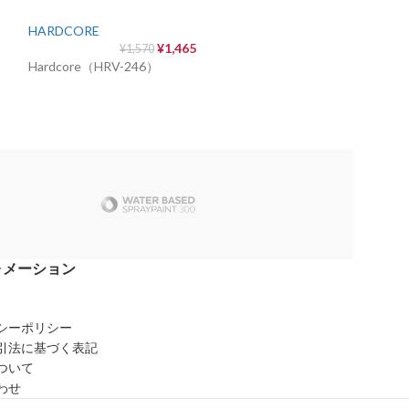
HARDCORE
HARDCORE
¥
1,465
¥
1,570
¥
Hardcore（HRV-246）
Hardcore（HC R
ォメーション
シーポリシー
引法に基づく表記
ついて
わせ