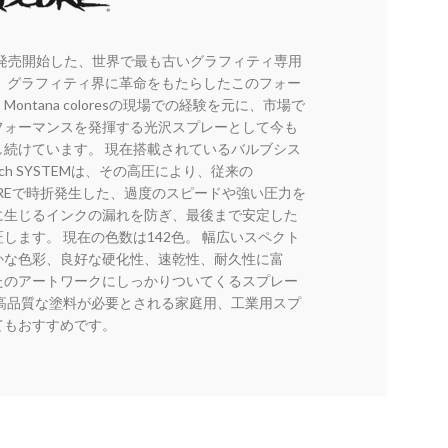
に発売開始した、世界で最も古いグラフィティ専用
。 グラフィティ界に革命をもたらしたこのフォー
ontana coloresの現場での経験を元に、市場で
フォーマンスを発揮する光沢スプレーとして今も
し続けています。 現在搭載されているバルブシス
uch SYSTEMは、その高圧により、従来の
OREで時折発生した、過度のスピードや強い圧力を
に生じるインクの漏れを防ぎ、最後まで安定した
します。 現在の色数は142色。 幅広いスペクト
かな色彩、良好な硬化性、速乾性、耐久性に富
たのアートワークにしっかりついてくるスプレー
 高品質な塗料が必要とされる家庭用、工業用スプ
てもおすすめです。