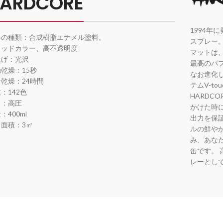
ARDCORE
1994年
料の種類：合成樹脂エナメル塗料。
スプレー
リッドカラー、高不透明度
マットは、M
上げ：光沢
最高のパ
乾燥：15秒
なお進化
乾燥：24時間
テムV-to
：142色
HARDC
力：高圧
かけた時
：400ml
出力を保証
り面積：3㎡
ルの鮮や
み、あな
缶です。
レーとし