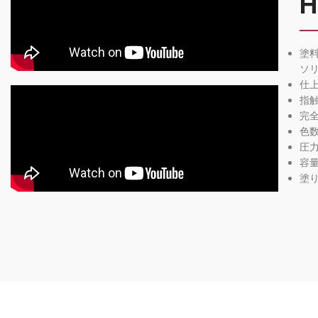
H
塗
ソ
仕
指触
完全
色数
圧
容量
塗