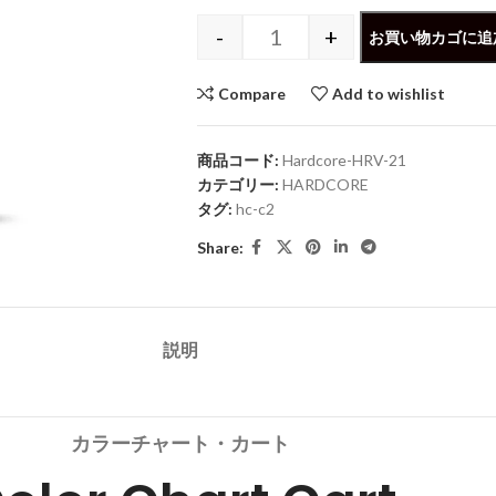
-
+
お買い物カゴに追
Compare
Add to wishlist
商品コード:
Hardcore-HRV-21
カテゴリー:
HARDCORE
タグ:
hc-c2
Share:
説明
カラーチャート・カート