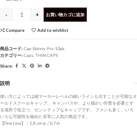
-
+
お買い物カゴに追加
Compare
Add to wishlist
商品コード:
Cap-Skinny-Pro-10pk
カテゴリー:
Caps
,
THIN CAPS
Share:
説明
使い方によっては細マーカーレベルの細いラインも出すことが可能なオ
ールドスクールキャップ。 キャンバスや、より細かい作業を必要とす
る場所で役立つ、センシティブなキャップです。 ファンも多く、いろ
いろな可能性を秘めた非常に人気の商品です。
【Fine Line】：1,8 cm ø. / 0.7 in